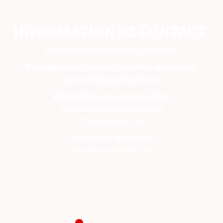
INFORMATION DE CONTACT
CARGOMAX INTERNATIONAL NICARAGUA
Renseignement sur les formalités douanières :
Courriel:
info@cargomaxintl.com
Information sur le service client:
Courriel: info@cargomaxintl.com
Tél
(506) 4101-2142
Courriel de tarifiaction:
sales@cargomaxintl.com