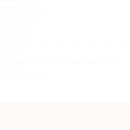
· Miami, Floride
· Newark, New Jersey
· Philadelphie, Pennsylvanie
· Savannah, Géorgie
· Tampa, Floride
· Toronto, Canada
Destinations:
Corinto, Sandino, San Juan del Sur, Puerto Cabezas, El Buff
et Bluefields
Pour les tarifs de transport vers le Nicaragua, n’hésitez pas à nous
contacter à:
sales@cargomaxintl.com