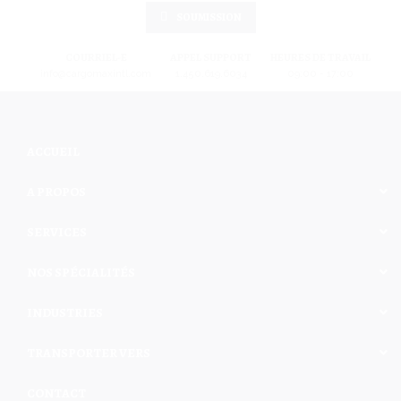
SOUMISSION
COURRIEL-E
APPEL SUPPORT
HEURES DE TRAVAIL
info@cargomaxintl.com
1.450.619.6034
09:00 - 17:00
ACCUEIL
A PROPOS
SERVICES
NOS SPÉCIALITÉS
INDUSTRIES
TRANSPORTER VERS
CONTACT