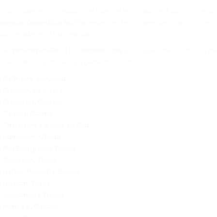
Vous trouverez ci-dessous une liste des terminaux de hub d’origine du
service d’expédition Ro/Ro
desservant les origines des États-Unis et
du Canada vers le Nicaragua.
Les
services Ro/Ro
et les
services OOG
proviennent des terminaux de
la ville et des ports de chargement suivants :
· Baltimore, Maryland
· Brooklyn, New York
· Brunswick, Géorgie
· Calgary, Alberta
· Charleston, Caroline du Sud
· Edmonton, Alberta
· Port Everglades, Floride
· Galveston, Texas
· Halifax, Nouvelle-Écosse
· Houston, Texas
· Jacksonville, Floride
· Montréal, Québec