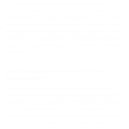
gros, la vente au détail ou l’import/export d’équipements
agricoles? Votre recherche s’arrête ici. Chez Cargomax
International Inc, nous excellons en logistique, reliant sans effort
le Canada, l’Asie et les États-Unis à la Bolivie, notamment via les
principaux ports de la région. Forts de plus de deux décennies
d’expertise, nous avons maîtrisé les complexités de la logistique
agricole et des équipements, offrant une précision et une fiabilité
inégalées.
L’AVANTAGE CARGOMAX INTERNATIONAL AU-DELÀ DE LA
LOGISTIQUE DU FRET!
Avec plus de vingt ans d’expérience dans le domaine, nous
sommes bien plus qu’un simple prestataire logistique. En tant que
transporteur NVOCC, nous offrons les meilleurs tarifs et allons au-
delà du transport traditionnel. Nous sommes également une
entreprise de solutions logicielles, garantissant la disponibilité de
nos outils en ligne pour soutenir vos opérations en toute fluidité.