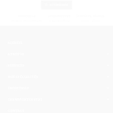
SOUMISSION
COURRIEL-E
APPEL SUPPORT
HEURES DE TRAVAIL
info@cargomaxintl.com
1.450.619.6034
09:00 - 17:00
ACCUEIL
A PROPOS
SERVICES
NOS SPÉCIALITÉS
INDUSTRIES
TRANSPORTER VERS
CONTACT