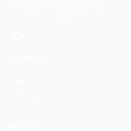
Notre approche axée sur les solutions pour fournir des
services logistiques vous permettra d'accroître l'efficacité de
votre entreprise, d'accroître vos exportations, de réduire vos
coûts et d'accroître votre rentabilité.
USEFUL LINKS
Accueil
Services
Foire aux questions
Contact us