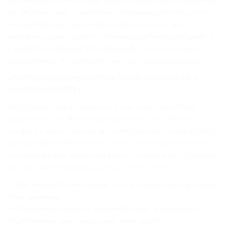
Chili, notamment via les ports d’Arica, d’Iquique, de San Antonio et
de Valparaíso. Avec plus de deux décennies d’expertise, nous
avons maîtrisé les complexités logistiques propres aux
entreprises comme la vôtre. Faites-nous confiance pour gérer la
complexité du transport de véhicules de transport lourds et
d’équipements de construction avec une précision inégalée.
L’AVANTAGE CARGOMAX INTERNATIONAL – AU-DELÀ DE LA
LOGISTIQUE DE FRET !
Avec plus de vingt ans d’expérience au service du secteur
automobile, nous offrons, en tant que transporteur NVOCC, les
meilleures options tarifaires. Notre engagement va bien au-delà
de l’expédition traditionnelle — nous sommes également une
entreprise de développement logiciel, mettant à votre disposition
des outils web conçus pour optimiser vos opérations.
• Tarifs compétitifs vers les ports d’Arica, d’Iquique, de San Antonio
et de Valparaíso.
• Professionnels dédiés au service de l’industrie automobile
• Plateforme en ligne conçue pour votre confort