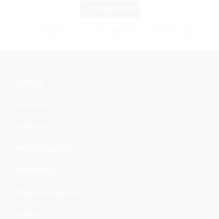
SOUMISSION
COURRIEL-E
APPEL SUPPORT
HEURES DE TRAVAIL
info@cargomaxintl.com
1.450.619.6034
09:00 - 17:00
ACCUEIL
A PROPOS
SERVICES
NOS SPÉCIALITÉS
INDUSTRIES
TRANSPORTER VERS
CONTACT