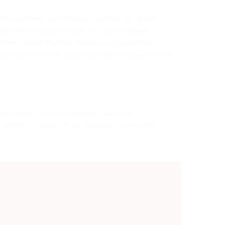
n. Notre système web convivial permet aux clients
édition en temps réel. En tant qu’entreprise
 nos clients. Dans un monde où la logistique
eur majeur, fort de deux décennies d’expérience et
ervice public ou commerciales, Cargomax
 compte en ligne afin de découvrir la nouvelle