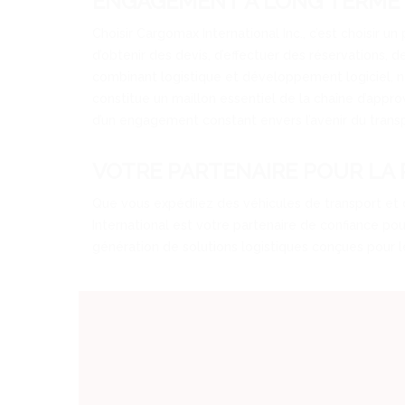
ENGAGEMENT À LONG TERME
Choisir Cargomax International Inc., c’est choisir u
d’obtenir des devis, d’effectuer des réservations, 
combinant logistique et développement logiciel, n
constitue un maillon essentiel de la chaîne d’app
d’un engagement constant envers l’avenir du transp
VOTRE PARTENAIRE POUR LA 
Que vous expédiiez des véhicules de transport et 
International est votre partenaire de confiance po
génération de solutions logistiques conçues pour 