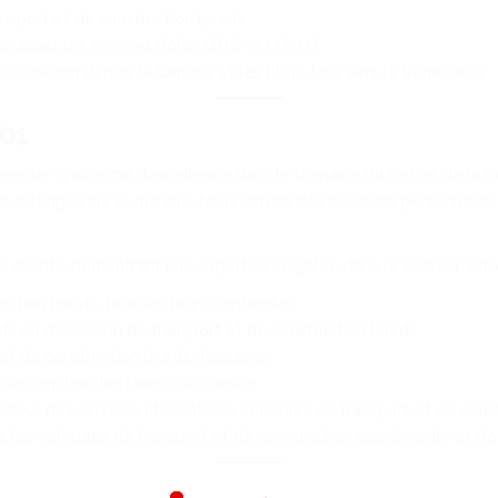
nsport et de construction lourds.
 incluant les services RoRo, OOG et LO/LO.
d’occasion depuis le Canada et les États-Unis vers le Venezuela.
01
evenue synonyme d’excellence dans le domaine du fret et de la log
 distingue sur le marché. Nous offrons des solutions personnalisée
de clients, démontrant une expertise inégalée dans le secteur aut
ruction lourds, tous secteurs confondus.
s ou d’occasion de transport et de construction lourds.
et de construction lourds d’occasion.
t de construction lourds d’occasion.
teur des services utilisant des véhicules de transport et de const
les véhicules de transport et de construction lourds neufs et d’o