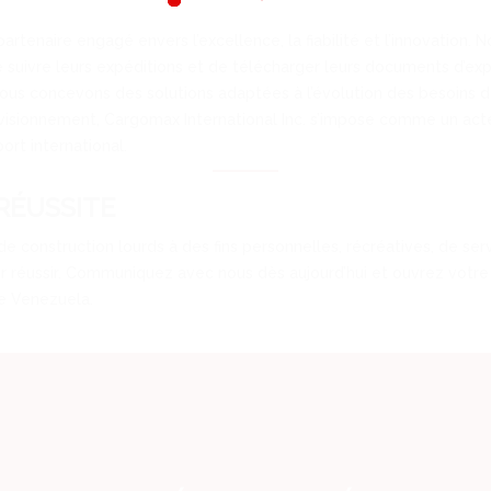
n partenaire engagé envers l’excellence, la fiabilité et l’innovatio
de suivre leurs expéditions et de télécharger leurs documents d’exp
ous concevons des solutions adaptées à l’évolution des besoins de
rovisionnement, Cargomax International Inc. s’impose comme un act
ort international.
RÉUSSITE
de construction lourds à des fins personnelles, récréatives, de s
ur réussir. Communiquez avec nous dès aujourd’hui et ouvrez votre
le Venezuela.