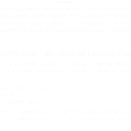
u Venezuela, impliqué dans la production, la distribution, la vente 
otre recherche s’arrête ici. Notre entreprise est un leader dans la 
par les ports de Puerto Cabello et de Puerto La Guaira. Avec plu
es comme la vôtre. Faites-nous confiance pour gérer le transport
NATIONAL – AU-DELÀ DE LA LOGISTIQU
ecteur automobile, nous offrons, en tant que transporteur NVOCC ce
 — nous sommes également une entreprise technologique, offrant 
lo et de Puerto La Guaira.
utomobile.
la facilité d’utilisation.
ment de transporter votre cargaison ; il s’agit d’un engagement à l
t en leur offrant un accès 24 h/24 et 7 j/7 à toutes leurs informati