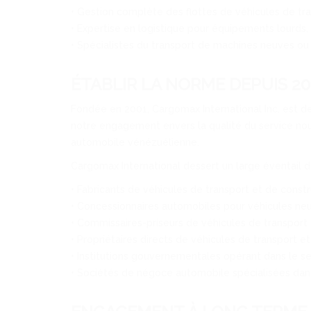
• Gestion complète des flottes de véhicules de tra
• Expertise en logistique pour équipements lourds,
• Spécialistes du transport de machines neuves ou 
ÉTABLIR LA NORME DEPUIS 20
Fondée en 2001, Cargomax International Inc. est d
notre engagement envers la qualité du service nous
automobile vénézuélienne.
Cargomax International dessert un large éventail 
• Fabricants de véhicules de transport et de const
• Concessionnaires automobiles pour véhicules neuf
• Commissaires-priseurs de véhicules de transport 
• Propriétaires directs de véhicules de transport e
• Institutions gouvernementales opérant dans le sec
• Sociétés de négoce automobile spécialisées dans 