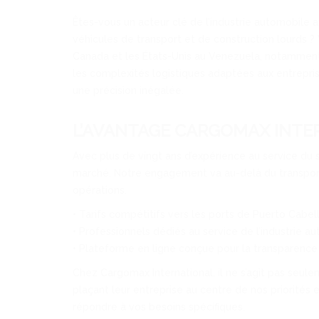
Êtes-vous un acteur clé de l’industrie automobile a
véhicules de transport et de construction lourds ? V
Canada et les États-Unis au Venezuela, notamment 
les complexités logistiques adaptées aux entrepris
une précision inégalée.
L’AVANTAGE CARGOMAX INTER
Avec plus de vingt ans d’expérience au service du s
marché. Notre engagement va au-delà du transport
opérations.
• Tarifs compétitifs vers les ports de Puerto Cabel
• Professionnels dédiés au service de l’industrie a
• Plateforme en ligne conçue pour la transparence et 
Chez Cargomax International, il ne s’agit pas seule
plaçant leur entreprise au centre de nos priorités e
répondre à vos besoins spécifiques.