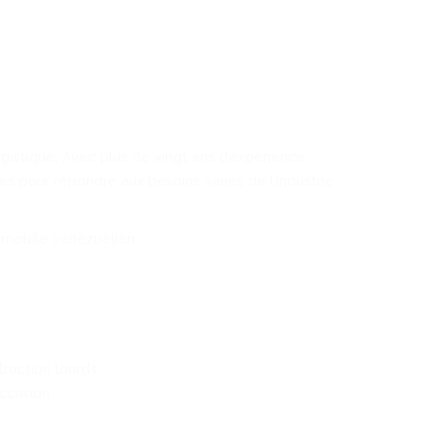
istique. Avec plus de vingt ans d’expérience,
s pour répondre aux besoins variés de l’industrie
omobile vénézuélien :
ruction lourds.
ccasion.