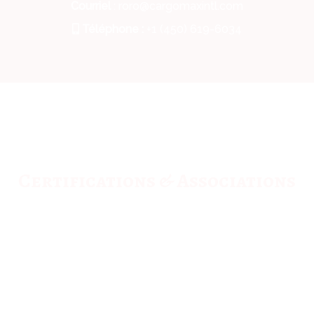
Courriel
: roro@cargomaxintl.com
Téléphone :
+1 (450) 619-6034
Certifications & Associations