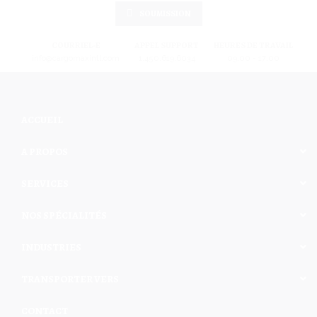
SOUMISSION
COURRIEL-E
APPEL SUPPORT
HEURES DE TRAVAIL
info@cargomaxintl.com
1.450.619.6034
09:00 - 17:00
ACCUEIL
A PROPOS
SERVICES
NOS SPÉCIALITÉS
INDUSTRIES
TRANSPORTER VERS
CONTACT