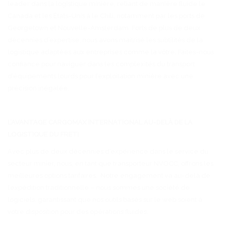
leader dans la logistique minière, reliant de manière fluide le
Canada et les États-Unis à le Chili, notamment par les ports de
Georgetown et Nouvelle-Amsterdam. Forts de plus de deux
décennies d’expertise, nous avons maîtrisé les subtilités de la
logistique adaptées aux entreprises comme la vôtre. Faites-nous
confiance pour naviguer dans les complexités du transport
d’équipements lourds pour l’exploitation minière avec une
précision inégalée.
L’AVANTAGE CARGOMAX INTERNATIONAL AU-DELÀ DE LA
LOGISTIQUE DU FRET!
Avec plus de deux décennies d’expérience dans le service du
secteur minier, nous, en tant que transporteur NVOCC, offrons les
meilleures options tarifaires. Notre engagement va au-delà de
l’expédition traditionnelle – nous sommes une société de
logiciels, garantissant que nos outils basés sur le web soient à
votre disposition pour des opérations fluides.