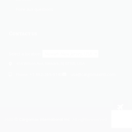
Foire aux questions
Contact us
Select a location:
414 Wilson Ave, Newark, NJ 07105, USA
+1 862-269-9140
usa@cargomaxintl.com
Phone:
2026
Cargomax International Inc.
. All rights reserved