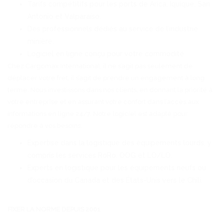
Tarifs compétitifs pour les ports de Arica, Iquique, San
Antonio et Valparaíso.
Des professionnels dédiés au service de l’industrie
minière.
Logiciel en ligne conçu pour votre commodité.
Chez Cargomax International, il ne s’agit pas seulement de
déplacer votre fret; il s’agit de prendre un engagement à long
terme. Nous investissons dans nos clients, en donnant la priorité à
votre entreprise et en assurant votre confort dans l’accès aux
informations en ligne 24/7. Notre logiciel est adapté pour
répondre à vos besoins.
Expertise dans la logistique des équipements lourds, y
compris les services RoRo, OOG et LO/LO.
Experts en logistique pour les équipements neufs ou
d’occasion du Canada et des États-Unis vers le Chili.
FIXER LA NORME DEPUIS 2001