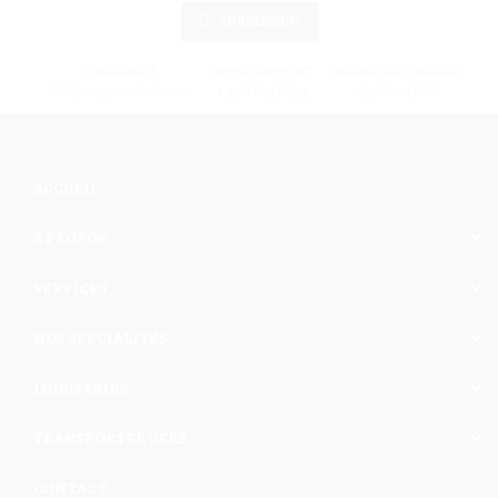
SOUMISSION
COURRIEL-E
APPEL SUPPORT
HEURES DE TRAVAIL
info@cargomaxintl.com
1.450.619.6034
09:00 - 17:00
ACCUEIL
A PROPOS
SERVICES
NOS SPÉCIALITÉS
INDUSTRIES
TRANSPORTER VERS
CONTACT