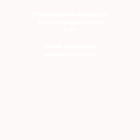
Informations sur le service client:
Courriel: info@cargomaxintl.com
Tél:*
Courriel de tarification:
sales@cargomaxintl.com