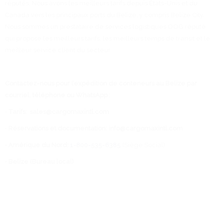
réputés. Nous avons les meilleurs tarifs depuis États-Unis et du
Canada vers les principaux ports du Belize, y compris Belize City.
Nous sommes un prestataire de services logistiques OOG réputé
qui propose les meilleurs tarifs, les meilleurs temps de transit et le
meilleur service client du secteur.
Contactez-nous pour l’expédition de conteneurs au Belize par
courriel, téléphone ou WhatsApp :
•
Tarifs:
sales@cargomaxintl.com
•
Réservations et documentation:
info@cargomaxintl.com
• Amérique du Nord:
1-800-535-6385
(Siège Social)
• Belize (Bureau local)