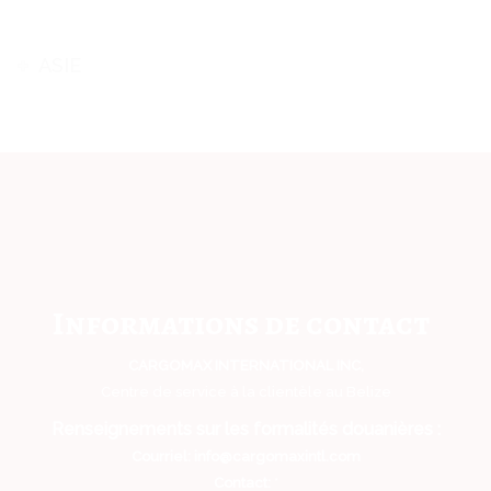
ASIE
Informations de contact
CARGOMAX INTERNATIONAL INC,
Centre de service à la clientèle au Belize
Renseignements sur les formalités douanières :
Courriel: info@cargomaxintl.com
Contact:
*