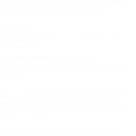
votre projet de cargaison du début à la fin.
Pour plus d’informations,
veuillez vous inscrire à nos services en ligne suivants :
•Suivi en ligne 24/7
•Tarifs disponibles en ligne pour tous les clients inscrits sur notre
propre plateforme
•Documentation disponible en ligne 24h/24 et 7j/7
•Vérification en ligne de la mainlevée du fret dans les terminaux de
Belize City
Depuis 2001, notre société a su faire du transport maritime OOG notre
spécialité au profit de nos clients.
Cargomax International a un
parcours dans le transport de marchandises surdimensionnées qui
remonte à plus de 20 ans.
Notre entreprise offre une gamme de services plus large que celle
de la plupart des entreprises du secteur. Non seulement nous