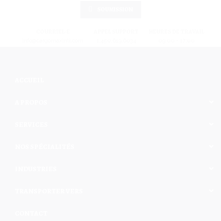
SOUMISSION
COURRIEL-E
APPEL SUPPORT
HEURES DE TRAVAIL
info@cargomaxintl.com
1.450.619.6034
09:00 - 17:00
ACCUEIL
A PROPOS
SERVICES
NOS SPÉCIALITÉS
INDUSTRIES
TRANSPORTER VERS
CONTACT