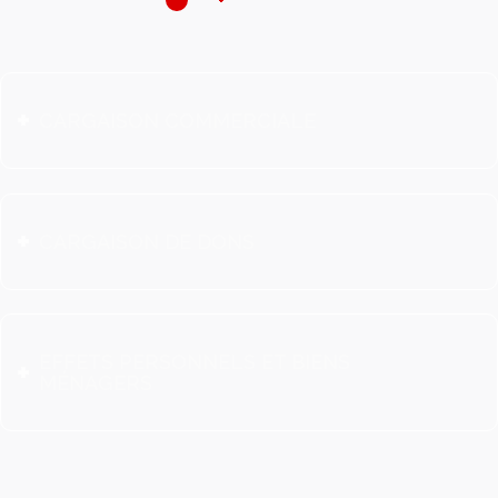
CARGAISON COMMERCIALE
CARGAISON DE DONS
EFFETS PERSONNELS ET BIENS
MÉNAGERS