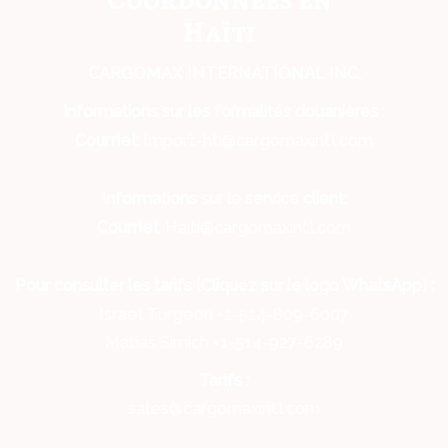
Haïti
CARGOMAX INTERNATIONAL INC,
Informations sur les formalités douanières :
Courriel:
Import-hti@cargomaxintl.com
Informations sur le service client:
Courriel:
Haiti@cargomaxintl.com
Pour consulter les tarifs (Cliquez sur le logo WhatsApp) :
Israel Turgeon +1-514-809-6007
Matias Simich +1-514-927-6289
Tarifs :
sales@cargomaxintl.com