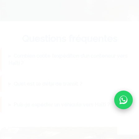
Questions fréquentes
Combien coûte l’expédition d’un conteneur vers
Haïti ?
Quel est le délai de transit ?
Puis-je expédier un véhicule vers Haïti ?