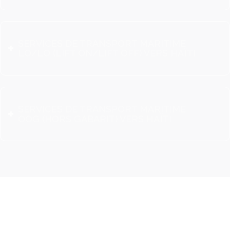
SERVICES DE TRANSPORT MARITIME
LO/LO (LIFT ON/LIFT OFF) VERS HAÏTI
SERVICES DE TRANSPORT MARITIME
OOG (HORS GABARIT) VERS HAÏTI