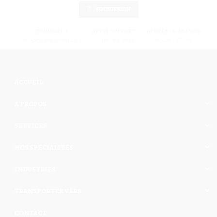
SOUMISSION
COURRIEL-E
APPEL SUPPORT
HEURES DE TRAVAIL
info@cargomaxintl.com
1.450.619.6034
09:00 - 17:00
ACCUEIL
A PROPOS
SERVICES
NOS SPÉCIALITÉS
INDUSTRIES
TRANSPORTER VERS
CONTACT