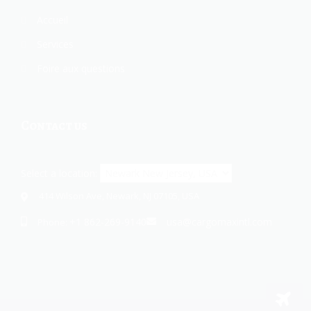
Accueil
Services
Foire aux questions
Contact us
Select a location:
414 Wilson Ave, Newark, NJ 07105, USA
+1 862-269-9140
usa@cargomaxintl.com
Phone: