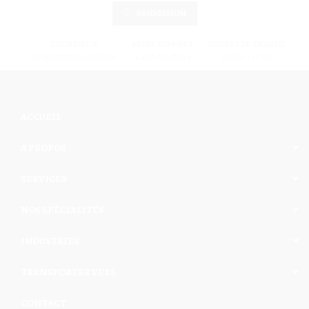
SOUMISSION
COURRIEL-E
APPEL SUPPORT
HEURES DE TRAVAIL
info@cargomaxintl.com
1.450.619.6034
09:00 - 17:00
ACCUEIL
A PROPOS
SERVICES
NOS SPÉCIALITÉS
INDUSTRIES
TRANSPORTER VERS
CONTACT