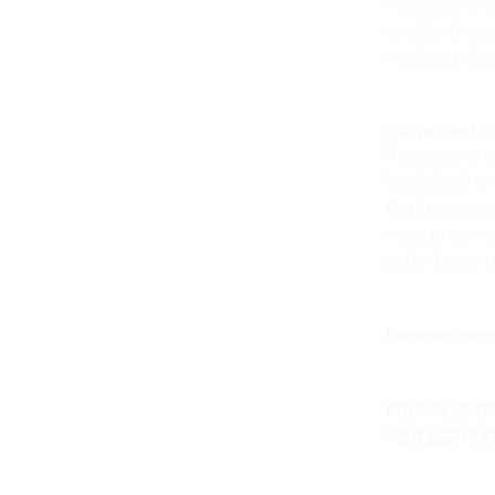
vous aider ave
excellents con
maritimes dess
Nos propres ch
Nous savons co
bout à l’autre
C’est pourquoi
notre propre é
ports d’export
Services fourn
POUR PLUS D’
VEUILLEZ CLIQ