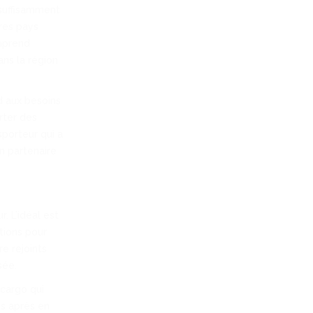
 suffisamment
res pays
omprend
ns la région
d aux besoins
rter des
sporteur qui a
n partenaire
. L’idéal est
tions pour
re rejoints
sée.
 cargo qui
is après en