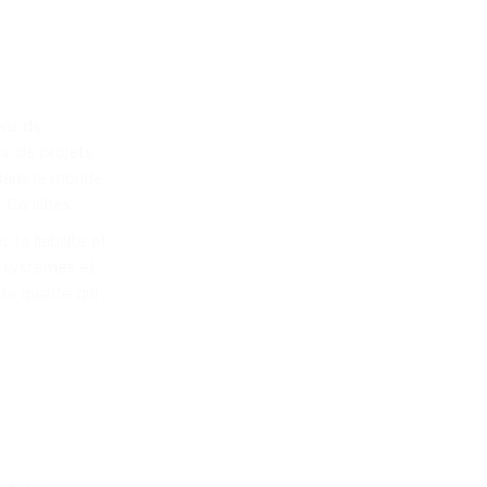
ons de
s, de projets
dans le monde,
 Caraïbes.
la fiabilité et
os systèmes et
e qualité qui