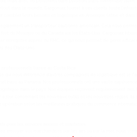
a, mais avec du personnel dans plusieurs pays d’Amérique latine
rtout dans le monde, Cargomax fournit à ses clients toute l’infrast
r combler leurs besoins en logistique en Amérique latine et dans 
galement un transporteur cautionné américain. Cela nous perme
 fret du Mexique ou du Canada via les États-Unis. Cargomax Intern
r enregistré auprès du FMC, ce qui nous permet de gérer effica
ns des États-Unis.
 professionnels basée au Costa Rica
e qui nous différencie d’autres compagnies de logistique est le fai
nel basé au Panama. Nos professionnels ont une vaste expérience
logistique dans le pays. Nos équipes reçoivent régulièrement des
à jour concernant les nouveaux outils et les nouvelles règles. Ils s
 opération selon les meilleures pratiques du commerce internatio
ts pour les services aériens et maritimes
ez envoyer vos marchandises par les airs ou par la mer, nous so