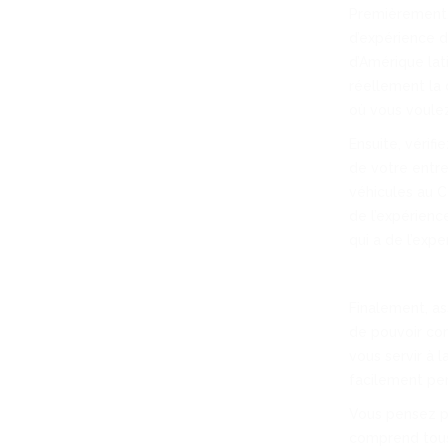
Premièrement, 
d’expérience d
d’Amérique lat
réellement la 
où vous voulez 
Ensuite, vérif
de votre entre
véhicules au C
de l’expérienc
qui a de l’exp
Finalement, as
de pouvoir com
vous servir à l
facilement pen
Vous pensez pr
comprend tous 