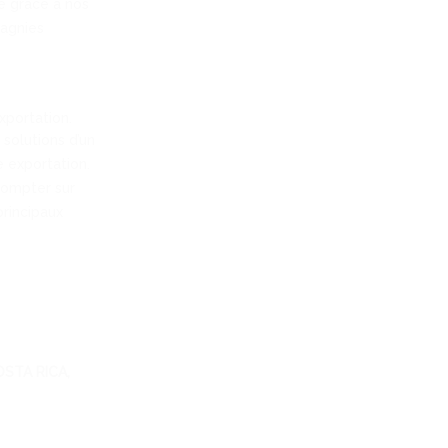
le grâce à nos
pagnies
xportation.
solutions d’un
e exportation.
 compter sur
principaux
STA RICA,