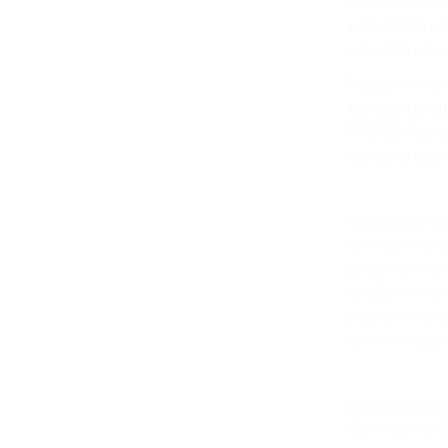
Basée au Canad
partenaires pa
nécessaire pou
Nous sommes é
transporter du
NVOCC étrange
les exportatio
Une équipe de
Une autre chos
propre person
gestion de la 
pour demeurer 
suivent chaque
De bons contra
Que vous vouli