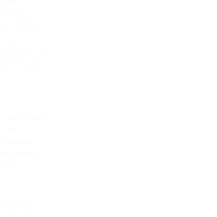
 et des
ructure
les Caraïbes.
t de
ational est un
cement toutes
t d’avoir notre
 dans la
 formations
urveillent et
nal.
mmes prêts à