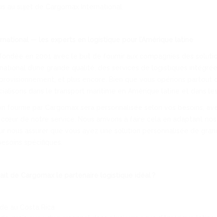
lus au sujet de Cargomax International.
national — les experts en logistique pour l’Amérique latine
fondée en 2001 avec le but de fournir aux compagnies des soluti
rnational d’une grande qualité, des services de logistiques intégrée
provisionnement, et plus encore. Bien que vous opérions partout 
ialisons dans le transport maritime en Amérique latine et dans les
n fournie par Cargomax sera personnalisée selon vos besoins, avec 
 au cœur de notre service. Nous arrivons à faire cela en adaptant n
r nous assurer que vous ayez une solution personnalisée de grand
esoins spécifiques.
fait de Cargomax le partenaire logistique idéal ?
de au Costa Rica