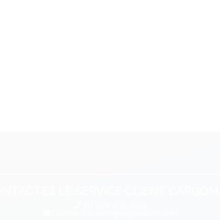
NTACTEZ LE SERVICE CLIENT CARGO
Tél: 506-4101-2142
Courriel:
costarica@cargomaxintl.com