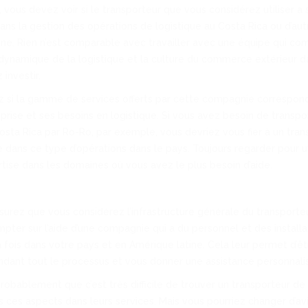
vous devez voir si le transporteur que vous considérez utiliser a
ans la gestion des opérations de logistique au Costa Rica ou d’aut
ine. Rien n’est comparable avec travailler avec une équipe qui c
dynamique de la logistique et la culture du commerce extérieur da
investir.
iez si la gamme de services offerts par cette compagnie correspon
prise et ses besoins en logistique. Si vous avez besoin de transpo
osta Rica par Ro-Ro, par exemple, vous devriez vous fier à un tran
e dans ce type d’opérations dans le pays. Toujours regarder pour u
ertise dans les domaines où vous avez le plus besoin d’aide.
surez que vous considérez l’infrastructure générale du transporteur
pter sur l’aide d’une compagnie qui a du personnel et des installa
a fois dans votre pays et en Amérique latine. Cela leur permet d’êt
dant tout le processus et vous donner une assistance personnali
obablement que c’est très difficile de trouver un transporteur de
ces aspects dans leurs services. Mais vous pourriez changer d’av