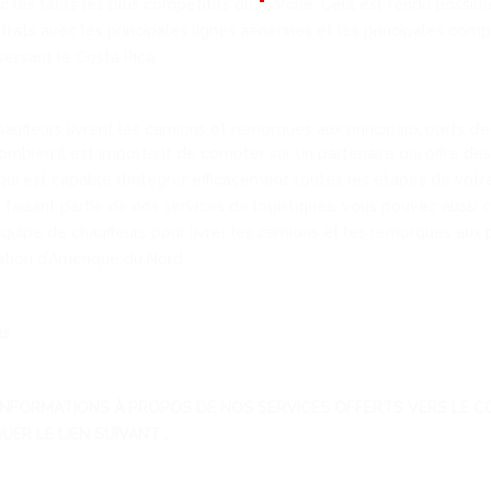
c les tarifs les plus compétitifs du marché. Cela est rendu possib
trats avec les principales lignes aériennes et les principales com
ervant le Costa Rica.
auffeurs livrent les camions et remorques aux principaux ports d’e
mbien il est important de compter sur un partenaire qui offre des 
, qui est capable d’intégrer efficacement toutes les étapes de votr
, faisant partie de nos services de logistiques, vous pouvez aussi
quipe de chauffeurs pour livrer les camions et les remorques aux 
ation d’Amérique du Nord.
is
INFORMATIONS À PROPOS DE NOS SERVICES OFFERTS VERS LE CO
UER LE LIEN SUIVANT :