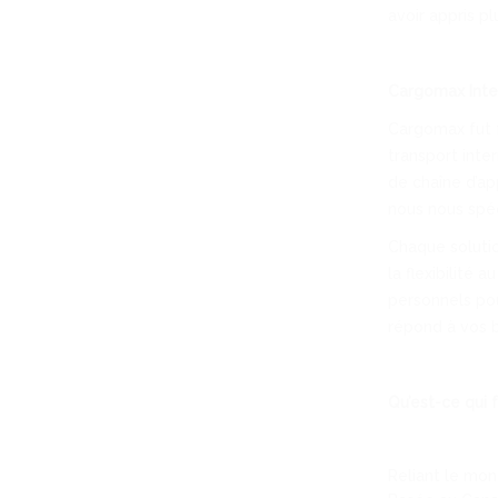
avoir appris p
Cargomax Inter
Cargomax fut 
transport inte
de chaîne d’ap
nous nous spéc
Chaque solutio
la flexibilité
personnels pou
répond à vos b
Qu’est-ce qui 
Reliant le mon