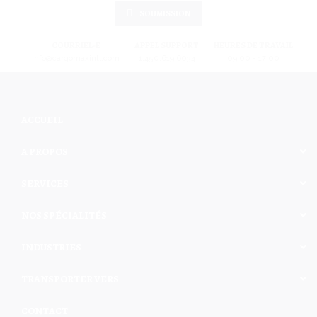
SOUMISSION
COURRIEL-E
APPEL SUPPORT
HEURES DE TRAVAIL
info@cargomaxintl.com
1.450.619.6034
09:00 - 17:00
ACCUEIL
A PROPOS
SERVICES
NOS SPÉCIALITÉS
INDUSTRIES
TRANSPORTER VERS
CONTACT