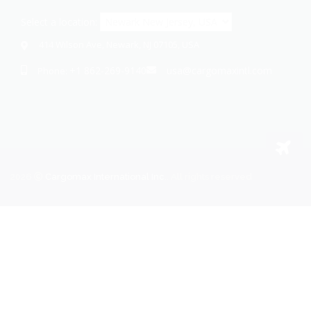
Select a location:
414 Wilson Ave, Newark, NJ 07105, USA
+1 862-269-9140
usa@cargomaxintl.com
Phone:
2026
Cargomax International Inc.
. All rights reserved