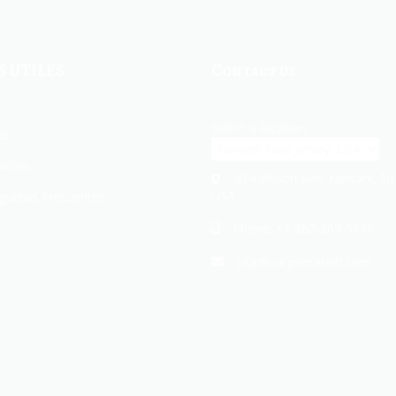
S ÚTILES
Contact us
Select a location:
io
vicios
414 Wilson Ave, Newark, NJ
USA
guntas Frecuentes
Phone:
+1 862-269-9140
usa@cargomaxintl.com