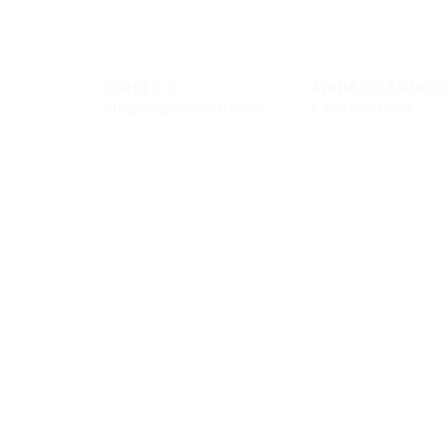
CORREO-E
AYUDA TELEFÓNIC
info@cargomaxintl.com
1.450.619.6034