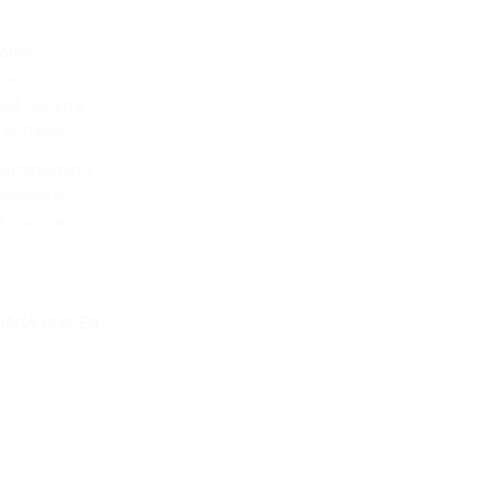
iones
rados,
al, nuestra
el Caribe.
nfiabilidad y
istemas y
a con sus
HAGA CLIC EN