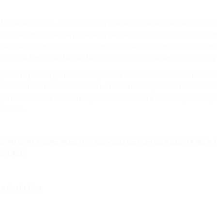
fundada en 2001 con el fin de ayudar a empresas mediante soluc
s de transporte de carga de alta calidad, servicios logísticos integ
adena de suministro y mucho más. Si bien operamos a nivel mundi
concentra fundamentalmente en los mercados de América Latina y 
provista por Cargomax se adaptará a sus necesidades siendo la co
d el corazón de nuestro servicio. Lo hacemos adaptando nuestros s
garantizarle una solución especializada de alta calidad que cumpl
cíficos.
ORMACIÓN SOBRE NUESTRO SERVICIO DE FLETES A COSTA RICA, 
ENLACE:
a Costa Rica