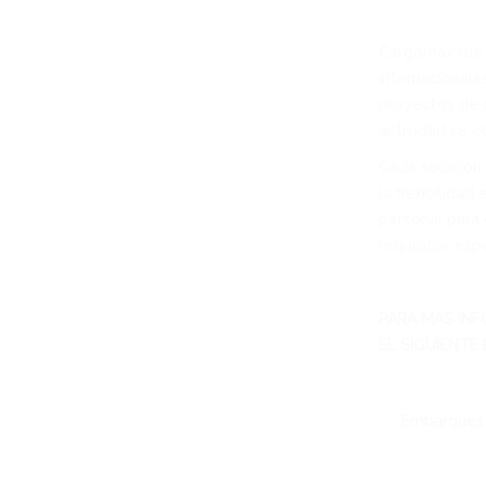
Cargomax fue 
internacionale
proyectos de c
actividad se 
Cada solución 
la flexibilida
personal para 
requisitos espe
PARA MÁS INF
EL SIGUIENTE 
Embarques 