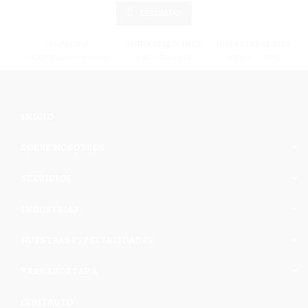
ESTIMADO
CORREO-E
AYUDA TELEFÓNICA
HORAS LABORALES
info@cargomaxintl.com
1.450.619.6034
09:00 - 17:00
INICIO
SOBRE NOSOTROS
SERVICIOS
INDUSTRIAS
NUESTRAS ESPECIALIDADES
TRANSPORTAR A
CONTACTO