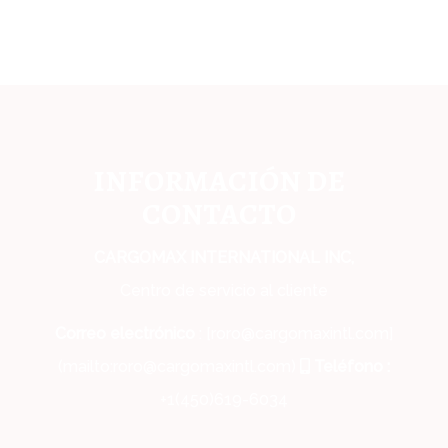
INFORMACIÓN DE
CONTACTO
CARGOMAX INTERNATIONAL INC,
Centro de servicio al cliente
Correo electrónico
: [roro@cargomaxintl.com]
(mailto:roro@cargomaxintl.com)
Teléfono :
+1(450)619-6034