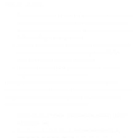
etapa de sus envíos.
Tarifas competitivas a
puertos venezolanos
(Puerto Cabello,
La Guaira, Puerto Sucre), con transporte interior confiable
hacia campos petroleros, refinerías y sitios de proyectos en
Zulia, Anzoátegui, Monagas
y más
Profesionales de logística dedicados y con experiencia en
el manejo de equipos de petróleo y gas para
PDVSA,
empresas mixtas y operadores privados
Plataforma en línea 24/7
para cotizaciones, reservas,
seguimiento y acceso a documentos
En Cargomax International vamos
más allá del transporte
:
establecemos
alianzas duraderas
. Nuestro objetivo es potenciar
sus operaciones con
visibilidad y control totales
a través de
nuestras soluciones de software a medida.
Especializados en
RoRo
,
OOG (fuera de gálibo)
y
LO/LO
(Lift-On/Lift-Off)
Expertos en el transporte de
equipos petroleros y de