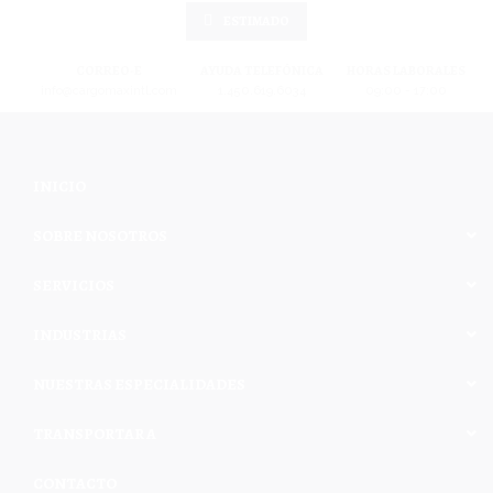
ESTIMADO
CORREO-E
AYUDA TELEFÓNICA
HORAS LABORALES
info@cargomaxintl.com
1.450.619.6034
09:00 - 17:00
INICIO
SOBRE NOSOTROS
SERVICIOS
INDUSTRIAS
NUESTRAS ESPECIALIDADES
TRANSPORTAR A
CONTACTO