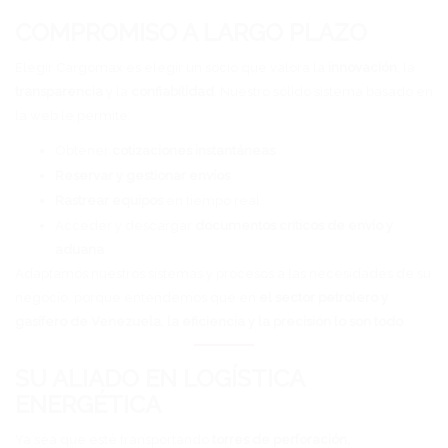
COMPROMISO A LARGO PLAZO
Elegir Cargomax es elegir un socio que valora la
innovación
, la
transparencia
y la
confiabilidad
. Nuestro sólido sistema basado en
la web le permite:
Obtener
cotizaciones instantáneas
Reservar y gestionar envíos
Rastrear equipos
en tiempo real
Acceder y descargar
documentos críticos de envío y
aduana
Adaptamos nuestros sistemas y procesos a las necesidades de su
negocio, porque entendemos que en
el sector petrolero y
gasífero de Venezuela
,
la eficiencia y la precisión lo son todo
.
SU ALIADO EN LOGÍSTICA
ENERGÉTICA
Ya sea que esté transportando
torres de perforación,