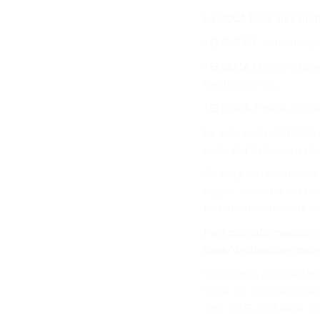
La DUCA tiene tres mod
• El DUCA-F
debe utiliza
• El DUCA-D
debe utiliz
Centroamérica.
• El DUCA-T
debe utiliza
La aplicación del DUCA 
partir del 7 de mayo de
Se trata de una medida 
región, así como del Co
fortalecimiento de la i
Para más información vis
linea/declaracion-unic
Ofrecemos un inventari
Cube, 45’ STD DRY stánd
Top, 20’ FL Flat Rack, 4