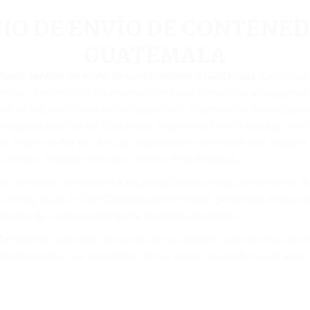
CIO DE ENVÍO DE CONTENED
GUATEMALA
fiable servicio de envío de contenedores a Guatemala,
Cargomax I
nocer. Son muchos los importadores que consideran a Cargomax 
ando se trata del envío de contenedores. Tenemos los mejores pr
rincipales puertos de Guatemala, incluyendo Puerto Quetzal, Puer
os un proveedor de servicios logísticos de renombre que siempre 
cortos y el mejor servicio al cliente de la industria.
 servicios con destino a los principales puertos como Puerto Que
a, no hay duda de que Cargomax International gestionará adecua
puerta de su proveedor hasta el puerto designado.
también se coordina con ayuda de sus agentes para el envío de m
troamericanos. Los siguientes son los países que están en el acuer