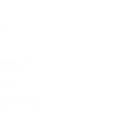
ás allá de
estre internacional.
Nicaragua y Panamá a
ios aduaneros de la
irme hacia el
ervicios-en-
 STD DRY stándar o High
T Open Top, 40’ OT Open