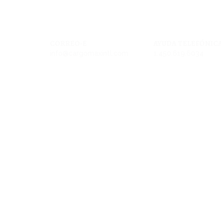
CORREO-E
AYUDA TELEFÓNIC
info@cargomaxintl.com
1.450.619.6034