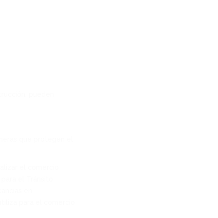
trucción, pueden
aneras que protegen el
alizar el comercio
para el Tránsito
cancías en
tiliza para el comercio