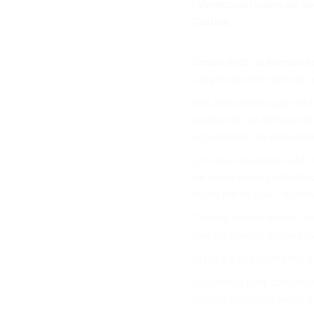
· Verificación online de 
Castilla
Desde 2001, el transport
Cargomax International s
Nos esforzamos por estar
solamente en Norteaméric
seguimiento en comunica
¿Por qué hacemos esto? 
de envío son importantes
razón por la cual Cargoma
Cuando realiza envíos co
que no ahorran esfuerzos 
Si Ud. ya es importador, 
Suscríbase para consultar
completando los datos a 