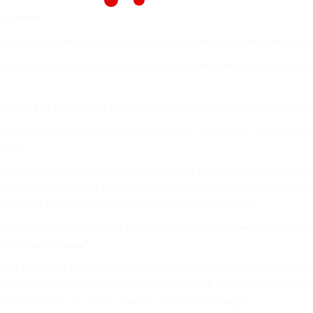
alidades:
rse para el comercio de mercancías originarias de Centroamérica.
arse para la importación o exportación de mercancías con países m
rse para el traslado de mercancías bajo el régimen de tránsito terr
entró en vigor en Costa Rica, El Salvador, Guatemala, Honduras, 
 2019.
de facilitación del comercio, fruto de los esfuerzos de los servic
nsejo de ministros de Integración Económica. Constituye un paso f
ntegración económica de los países centroamericanos.
ite:
https://www.sieca.int/index.php/plataformas-electronicas/s
a-centroamericana/
o de todos los tamaños de contenedores, desde 20’ estándar, 40’
ar or High Cube, 20’ REF refrigerado, 40’ REF refrigerado, 20’ O
0’ FL Flat Rack, 20’ TK ISO Tanque, 40’ TK ISO Tanque.