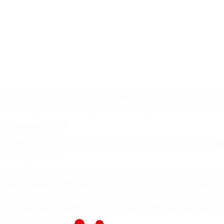
tipo, incluidos camiones, vehículos, maquinaria y equipos de cons
 otro sin impuestos hasta que el artículo llegue a su destino final.
roamericana (DUCA)
ntroamericana (DUCA) une las tres principales declaraciones adu
centroamericanos.
ulario Único Aduanero Centroamericano (FAUCA), utilizado para re
ncías originarias. Comúnmente conocida como DUT, la Declaración 
errestre, se utiliza para el tránsito internacional terrestre de mer
mo, la declaración de mercancías, que se denomina DUA o DM, se u
 de fuera de la región.