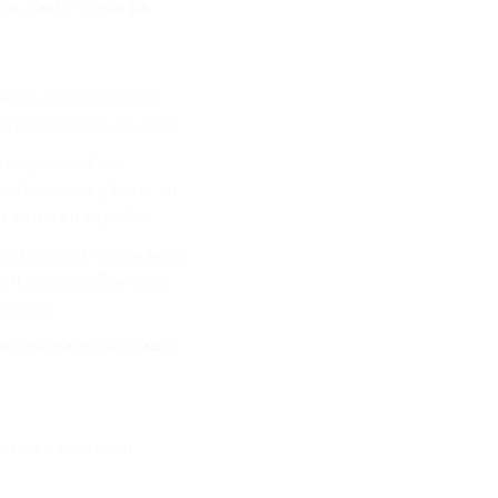
rios, Santo Tomás de
icho de otra manera,
de hace más de 20 años.
tro personal no
contenedores y hacer un
 estén en su poder.
mos que sus necesidades
nta a punta. Esa es la
esencia.
profesionales dedicados
rios de navegación