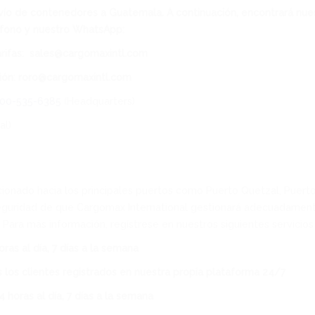
ío de contenedores a Guatemala. A continuación, encontrará nues
fono y nuestro WhatsApp:
rifas:
sales@cargomaxintl.com
ión: roro@cargomaxintl.com
800-535-6385
(Headquarters)
al)
cionado hacia los principales puertos como Puerto Quetzal, Puert
 seguridad de que Cargomax International gestionará adecuadament
Para más información, regístrese en nuestros siguientes servicios 
ras al día, 7 días a la semana
os los clientes registrados en nuestra propia plataforma 24/7
 horas al día, 7 días a la semana