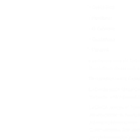
• Costa Rica
• Honduras
• El Salvador
• Guatemala
• Panamá
Las mercancías de todo 
trasladarse de un país a
Declaración Única Cent
La Declaración Única Ce
comercio entre países 
La DUCA integra el Form
intrarregional de merca
Aduanero Internacional T
Centroamérica. Por últi
con determinados países