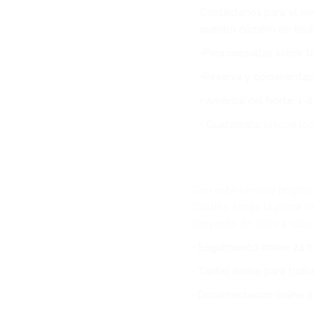
Contáctenos para el env
nuestro número de telé
•Para consultas sobre ta
•Reserva y documentac
• América del Norte:
1-
• Guatemala:
(oficina loc
Con este servicio propor
Castilla, tenga la plena
proyecto de cabo a rabo. 
· Seguimiento online 24 ho
· Tarifas online para tod
· Documentación online 24