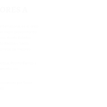
ORES A
nternational es el único
el mejor proveedor de
ecios desde Estados
to Barrios y Santo
ofrece las mejores
tzal, Puerto Barrios y
damente sus
ercancías por tierra
do: