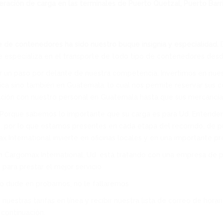
liberación de carga en las terminales de Puerto Quetzal, Puerto Bar
e de contenedores ha sido nuestro buque insignia y especialidad.
D
e especializa en el transporte de todo tipo de contenedores des
 un paso por delante de nuestra competencia. Invertimos en nues
a sino también en Guatemala, lo cual nos permite reservar sus 
ción con nuestro personal en Guatemala hasta que sus mercancías
Porque sabemos lo importante que su carga es para Ud. Entende
, por lo que estamos presentes en cada etapa del recorrido, de pu
x International invierte en oficinas locales y en una importante pr
n Cargomax International, Ud. está tratando con una empresa de 
para prestar el mejor servicio.
no dude en probarnos, no le fallaremos.
 nuestras tarifas en línea y recibir nuestra lista de correo de hora
continuación.