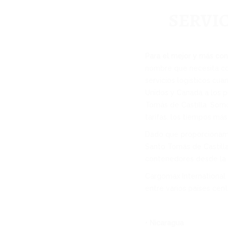
SERVI
Para el mejor y más con
nombre que necesita co
servicios logísticos cu
Unidos y Canadá a los p
Tomás de Castilla. Som
tarifas, los tiempos más 
Dado que proporcionamos
Santo Tomás de Castill
contenedores desde la 
Cargomax International 
entre varios países cen
• Nicaragua