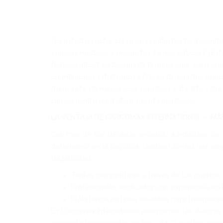
¿Es usted un actor clave en la industria farmacéuti
equipos médicos y productos farmacéuticos? ¿Está 
farmacéutico? Su búsqueda termina aquí. Cargomax I
coordinación estratégica a través de puertos prin
transporte de mercancías sensibles y de alto valor
cumplimiento normativo y profesionalismo.
LA VENTAJA DE CARGOMAX INTERNATIONAL – ¡MÁS
Con más de dos décadas sirviendo a industrias de 
detenemos en la logística: también somos una emp
trazabilidad.
Tarifas competitivas a través de los puertos 
Profesionales dedicados con experiencia en 
Plataforma en línea diseñada para transparen
En Cargomax International priorizamos las alianza