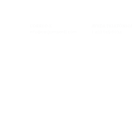
CORREO-E
AYUDA TELEFÓNIC
info@cargomaxintl.com
1.450.619.6034