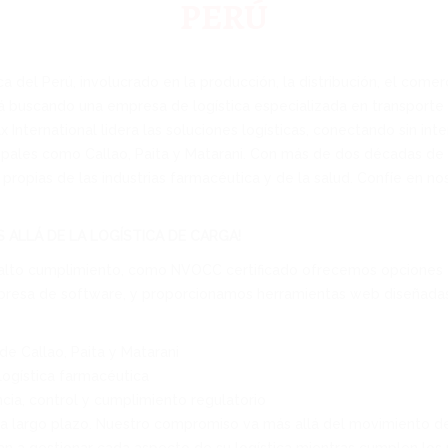
PERÚ
ca del Perú, involucrado en la producción, la distribución, el come
buscando una empresa de logística especializada en transporte ma
nternational lidera las soluciones logísticas, conectando sin inte
cipales como Callao, Paita y Matarani. Con más de dos décadas d
 propias de las industrias farmacéutica y de la salud. Confíe en n
 ALLÁ DE LA LOGÍSTICA DE CARGA!
alto cumplimiento, como NVOCC certificado ofrecemos opciones tar
resa de software, y proporcionamos herramientas web diseñadas pa
de Callao, Paita y Matarani
logística farmacéutica
cia, control y cumplimiento regulatorio
s a largo plazo. Nuestro compromiso va más allá del movimiento 