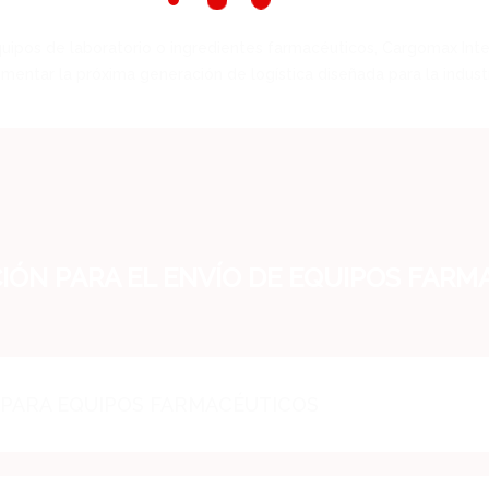
uipos de laboratorio o ingredientes farmacéuticos, Cargomax Intern
entar la próxima generación de logística diseñada para la industr
ÓN PARA EL ENVÍO DE EQUIPOS FARM
 PARA EQUIPOS FARMACÉUTICOS