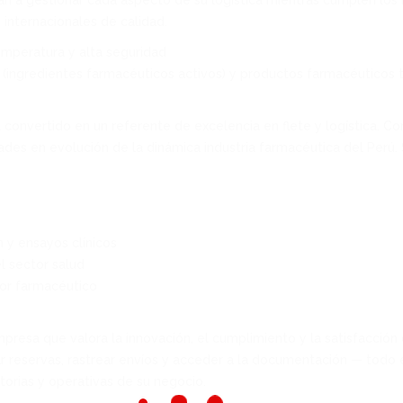
n a gestionar cada aspecto de su logística mientras cumplen los 
internacionales de calidad.
emperatura y alta seguridad
 (ingredientes farmacéuticos activos) y productos farmacéuticos
 convertido en un referente de excelencia en flete y logística. C
ades en evolución de la dinámica industria farmacéutica del Perú. 
n y ensayos clínicos
l sector salud
tor farmacéutico
presa que valora la innovación, el cumplimiento y la satisfacción 
lizar reservas, rastrear envíos y acceder a la documentación — tod
orias y operativas de su negocio.