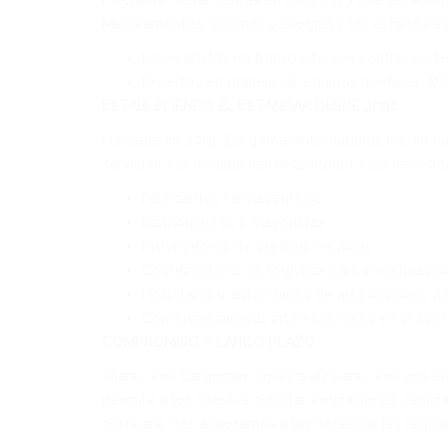
mediante herramientas en línea 24/7 que les ayuda
Medicamentos, Insumos y Drogas) y los estándares 
Especialistas en transporte con control de t
Expertos en manejo de equipos médicos, API
ESTABLECIENDO EL ESTÁNDAR DESDE 2001
Fundada en 2001, Cargomax International Inc. se ha
servicios a la medida han respondido a las necesid
Fabricantes farmacéuticos
Distribuidores y mayoristas
Proveedores de equipos médicos
Coordinadores de logística para investigació
Hospitales y autoridades de adquisiciones de
Comercializadoras internacionales en el sec
COMPROMISO A LARGO PLAZO
Aliarse con Cargomax significa alinearse con una em
permite a los clientes solicitar cotizaciones, rea
software, nos adaptamos a las necesidades regulat