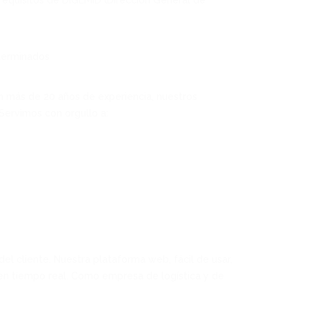
requisitos de DIGEMID (Dirección General de
 terminados
on más de 20 años de experiencia, nuestros
Servimos con orgullo a:
del cliente. Nuestra plataforma web, fácil de usar,
o en tiempo real. Como empresa de logística y de