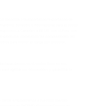
rcio minorista o la importación/exportación de
rítimo, terrestre e internacional para el sector
rrupciones a Canadá y a EE. UU. con el Perú, con
e experiencia, dominamos las complejidades del
osotros para mover su carga con precisión,
ifarias líderes en el sector. Pero no nos
ra agilizar sus operaciones y garantizar la
de carga: empoderamos a nuestros clientes