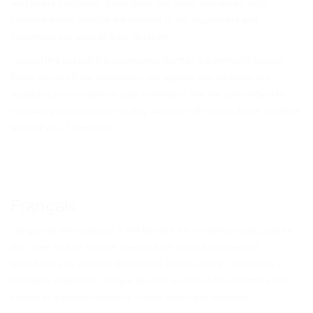
and every customer. Since then, our vision has driven us to
improve every service we provide to our customers and
customise our work to their situation.
I would like to take this opportunity to offer a warm and special
thank you to all our customers, our agents, our partners, our
suppliers and Cargomax staff members. We are committed to
improving ourselves every day, but none of this would be possible
without you. Thank you.
Français
Cargomax International a été fondée en novembre 2001, basée
sur l’idée que le service devrait être adapté aux besoins
spécifiques de chacun des clients. Depuis, notre vision nous a
menés à améliorer chaque service que nous fournissons à nos
clients et à personnaliser le travail selon leur situation.