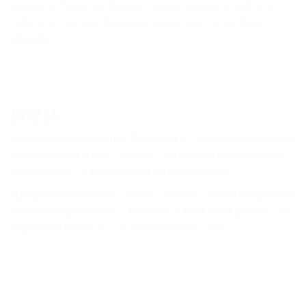
pessoal da Cargomax. Estamos compromissados a melhorar a
cada dica, mas nada disso seria possível sem vocês. Muito
obrigado.
廣東話
Cargomax International成立于2001年11月。 其公司的理念是根据每个
客户的特定需求量身定制。 从那时起，我们的愿景促使我们改进为客户
提供的每项服务，并根据他们的需求定制我们的工作方案。
我想借此机会向所有的客户，代理商，合作伙伴，供应商和Cargomax的
每位员工表示最热烈的感谢。 我们虽然致力于每天提高于提升自己，但
若没有你们在座的每一位，这一切都不会有可能。 谢谢。