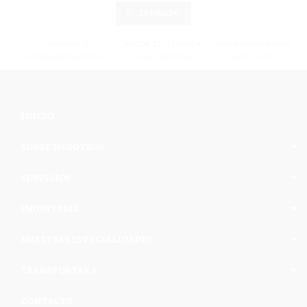
ESTIMADO
CORREO-E
AYUDA TELEFÓNICA
HORAS LABORALES
info@cargomaxintl.com
1.450.619.6034
09:00 - 17:00
INICIO
SOBRE NOSOTROS
SERVICIOS
INDUSTRIAS
NUESTRAS ESPECIALIDADES
TRANSPORTAR A
CONTACTO