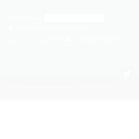
Select a location:
414 Wilson Ave, Newark, NJ 07105, USA
+1 862-269-9140
usa@cargomaxintl.com
Phone:
2026
Cargomax International Inc.
. All rights reserved