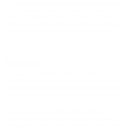
Je voudrais profiter de cette occasion pour offrir de chaleureux
remerciements bien spéciaux à nos clients, à nos agents, à nos
partenaires, à nos fournisseurs et aux membres du personnel de
Cargomax. Nous sommes engagés à nous améliorer chaque jour,
mais rien de tout cela ne serait possible sans vous. Merci.
Português
A Cargomax International foi fundada em Novembro de 2001
com a ideia que o serviço fosse customizado pra cada cliente.
Desde então, nossa visão nos levou a melhorar cada serviço que
nós fornecemos a nossos clientes e customizar nosso trabalho à
realidade deles.
Gostaria de aproveitar essa oportunidade para oferecer um
caloroso e especial agradecimento a todos nossos clientes,
nossos agentes, nossos parceiros, nossos fornecedores, e nosso