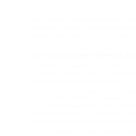
¿Es usted un actor clave en la industria minera de
mineros pesados? Su búsqueda termina aquí. Nuestr
especialmente a través de los puertos de Guayaqu
empresas como la suya. Confíe en nosotros para n
¡LA VENTAJA DE CARGOMAX INTERNATIONAL MÁS A
Con más de dos décadas de experiencia sirviendo 
compromiso se extiende más allá del envío tradic
disposición para operaciones sin problemas.
Tarifas competitivas a los puertos de Guayaq
Profesionales dedicados que atienden a la in
Software en línea diseñado para su convenie
En Cargomax International, no se trata solo de mov
y asegurando su comodidad al acceder a la informac
Gestión integral de flotas de equipos miner