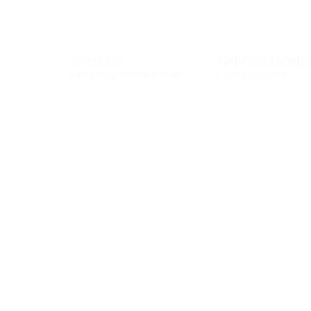
CORREO-E
AYUDA TELEFÓNIC
info@cargomaxintl.com
1.450.619.6034