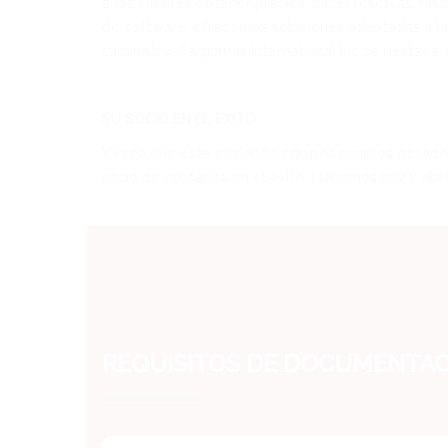
a los clientes obtener precios, hacer reservas, r
de software, ofrecemos soluciones adaptadas a las
suministro, Cargomax International Inc se destaca,
SU SOCIO EN EL ÉXITO
Ya sea que esté enviando equipos mineros pesados p
socio de confianza en el éxito. Llámenos hoy y abr
REQUISITOS DE DOCUMENTACI