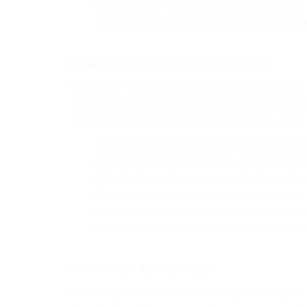
Experiencia en logística de equipos pesados,
Expertos en logística para equipos nuevos o
ESTABLECIENDO EL ESTÁNDAR DESDE 2001
Fundada en 2001, Cargomax International Inc se ha 
décadas, nuestro compromiso de ofrecer servicios d
ecuatoriana. Cargomax International atiende a una 
Fabricantes de equipos mineros para el trans
Concesionarios mineros para vehículos nuevo
Subastadores mineros para vehículos usados
Propietarios directos mineros para vehículo
Departamentos gubernamentales para vehícul
Empresas comerciales mineras para vehículo
COMPROMISO A LARGO PLAZO
Elegir Cargomax International Inc significa elegir u