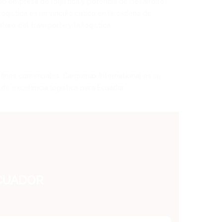
mo empresa de logística y potencia de desarrollo
ística es un vínculo crítico en la cadena de
uro del transporte y la logística.
fines comerciales, Cargomax International es su
de excelencia logística para Ecuador.
ECUADOR