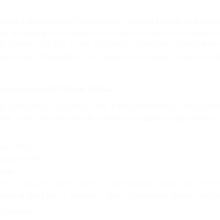
 Ecuador, involucrado en la producción, venta al por mayor, al po
a empresa lidera el camino en la logística minera, conectando si
il y Manta. Con más de dos décadas de experiencia, hemos domina
avegar las complejidades del transporte de equipos mineros pesa
LLÁ DE LA LOGÍSTICA DE CARGA!
al sector minero, nosotros, como transportista NVOCC, ofrecemos 
ional: somos una empresa de software que garantiza que nuestras
uil y Manta.
dustria minera.
ncia.
er su carga; se trata de hacer un compromiso a largo plazo. Inver
ión en línea las 24 horas, los 7 días de la semana. Nuestro softw
os pesados.