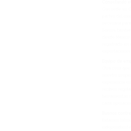
Conectando e
Con sede en Ca
partes del mun
necesaria para
Somos también 
desde México 
registrado en 
exportaciones
Equipo de em
Otra cosa que 
nuestro propi
experiencia en
reciben regul
herramientas m
cada operación
Buenos contrat
Estamos listos
independiente