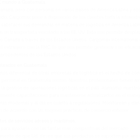
l mundo a Guatemala
nadá, pero con personal en varios países de América Latina y so
do, Cargomax pone a disposición de los clientes toda la infraestr
 satisfacer sus demandas en materia de logística en América Latina
un transportista vinculado a los EE. UU. Esto nos permite despla
o Canadá a través de los Estados Unidos. Cargomax Internationa
el extranjero con la FMC, lo que nos permite gestionar con eficacia
 procedentes de los Estados Unidos.
pleados en Guatemala
nos diferencia de otras empresas de logística es el hecho de con
o personal en Guatemala mismo. Nuestros profesionales tienen am
 la gestión de operaciones logísticas en el país. Asimismo, nuestr
armente capacitaciones para mantenerse actualizados en el manej
ás modernas y al día en cuanto a regulaciones. Monitorean y dan
 de acuerdo con las mejores prácticas de comercio exterior.
os de servicios aéreos y marítimos.
 para ayudarle con las tarifas más competitivas del mercado
mente de que Ud. desee que sus productos se exporten por aire o