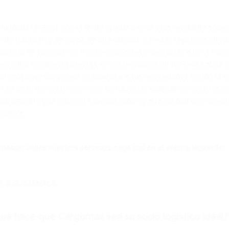
fundada en 2001 con el fin de ayudar a empresas mediante soluc
s de transporte de carga de alta calidad, servicios logísticos integ
adena de suministro y mucho más. Si bien operamos a nivel mundi
concentra fundamentalmente en los mercados de América Latina y 
provista por Cargomax se adaptará a sus necesidades siendo la co
d el corazón de nuestro servicio. Lo hacemos adaptando nuestros s
garantizarle una solución especializada de alta calidad que cumpl
cíficos.
mación sobre nuestros servicios, haga clic en el enlace siguiente:
S A GUATEMALA
ue hace que Cargomax sea su socio logístico ideal?