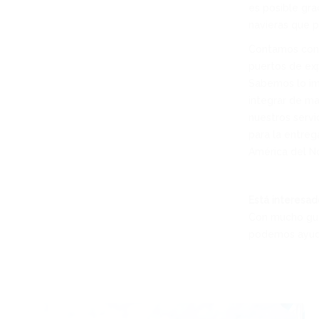
es posible gra
navieras que p
Contamos con 
puertos de ex
Sabemos lo imp
integrar de ma
nuestros servi
para la entreg
América del No
Está interesa
Con mucho gus
podemos ayudar