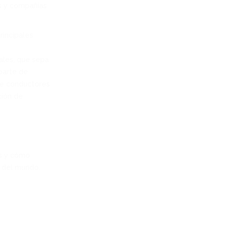
as y compañías
incipales
ales, que sepa
parte de
de conductores
ción de
os y cómo
e del mundo.