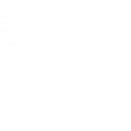
iones
rados,
al, nuestra
el Caribe.
nfiabilidad y
istemas y
a con sus