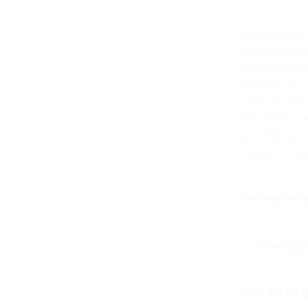
Cargomax fue 
internacionale
proyectos de c
actividad se 
Cada solución 
la flexibilida
personal para 
requisitos espe
Para más infor
EMBARQUE
Qué es lo q