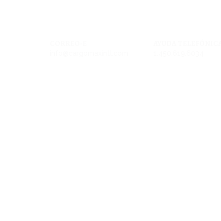
CORREO-E
AYUDA TELEFÓNIC
info@cargomaxintl.com
1.450.619.6034