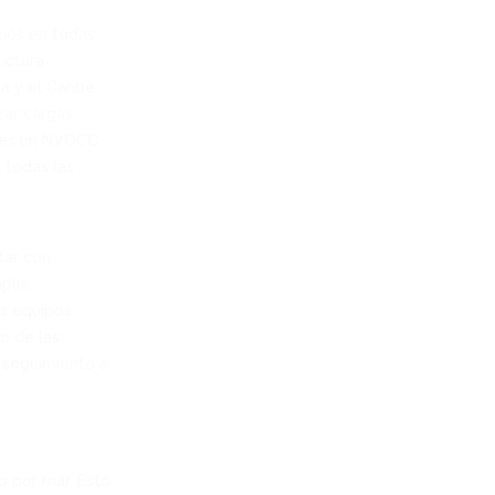
cios en todas
uctura
 y el Caribe.
zar cargas
l es un NVOCC
 todas las
tar con
plia
os equipos
o de las
 seguimiento a
 por mar. Esto