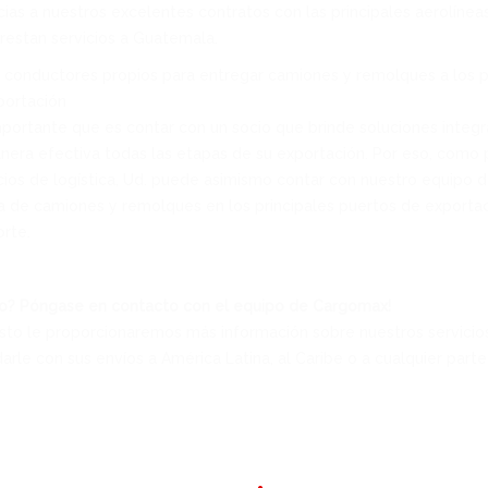
cias a nuestros excelentes contratos con las principales aerolíne
restan servicios a Guatemala.
conductores propios para entregar camiones y remolques a los pr
portación
ortante que es contar con un socio que brinde soluciones integr
nera efectiva todas las etapas de su exportación. Por eso, como 
cios de logística, Ud. puede asimismo contar con nuestro equipo 
a de camiones y remolques en los principales puertos de exporta
rte.
do? Póngase en contacto con el equipo de Cargomax!
to le proporcionaremos más información sobre nuestros servici
le con sus envíos a América Latina, al Caribe o a cualquier part