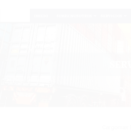
INICIO
SOBRE NOSOTROS
SERVICIOS
SER
Cargomax In