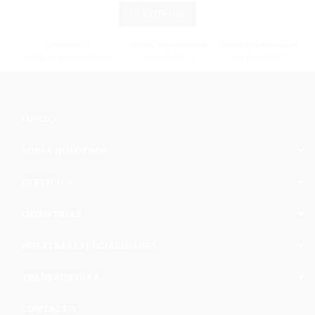
ESTIMADO
CORREO-E
AYUDA TELEFÓNICA
HORAS LABORALES
info@cargomaxintl.com
1.450.619.6034
09:00 - 17:00
INICIO
SOBRE NOSOTROS
SERVICIOS
INDUSTRIAS
NUESTRAS ESPECIALIDADES
TRANSPORTAR A
CONTACTO