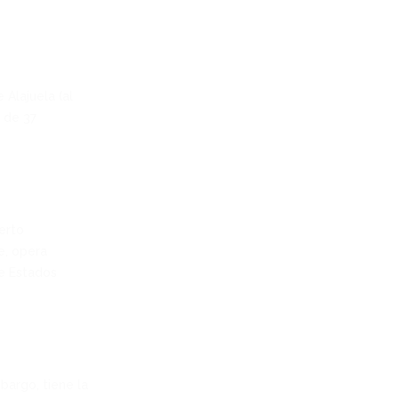
Alajuela (al
 de 37
erto
e, opera
e Estados
bargo, tiene la