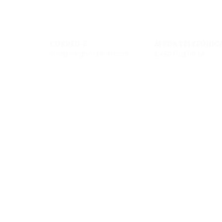
CORREO-E
AYUDA TELEFÓNIC
info@cargomaxintl.com
1.450.619.6034