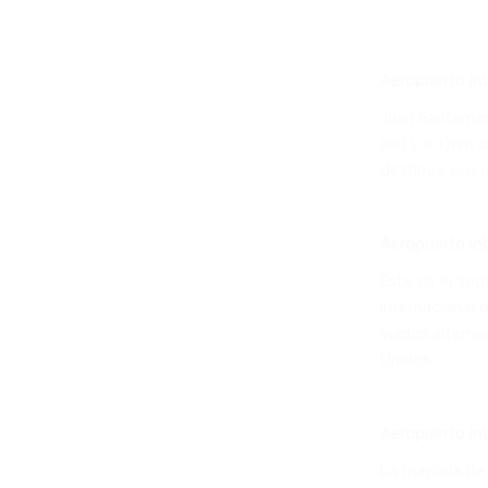
Aeropuerto int
Juan Santamarí
sur) y a 17km 
destinos, oper
Aeropuerto int
Este es el seg
internacional 
vuelos interna
Unidos.
Aeropuerto in
La mayoría de 