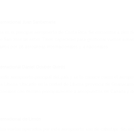
ernacional Juan Santamaría
a es el principal aeropuerto de Costa Rica. Se encuentra a 2km de 
de San José (al este). Tiene capacidad para gestionar vuelos a más
ados por 28 aerolíneas internacionales y 4 nacionales.
ernacional Daniel Oduber Quirós
undo aeropuerto principal del país y se lo conoce como el aeropu
de Liberia. Ubicado en la ciudad de Liberia, provincia de Guanacast
cionales con destino principalmente a aeropuertos de Canadá y d
ternacional de Limón
los vuelos operados por este aeropuerto son de cabotaje. Sin em