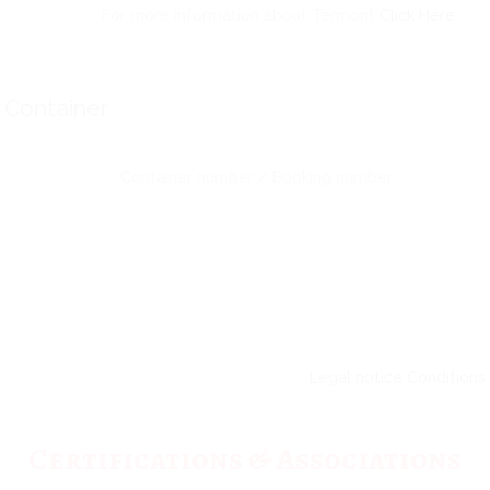
For more information about Termont
Click Here
Container
Container number / Booking number:
� Logistec Stevedoring Inc. - 2026 / 
Reserved
Legal notice
Conditions
Certifications & Associations