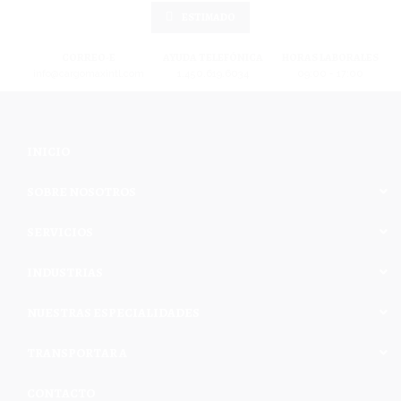
ESTIMADO
CORREO-E
AYUDA TELEFÓNICA
HORAS LABORALES
info@cargomaxintl.com
1.450.619.6034
09:00 - 17:00
INICIO
SOBRE NOSOTROS
SERVICIOS
INDUSTRIAS
NUESTRAS ESPECIALIDADES
TRANSPORTAR A
CONTACTO