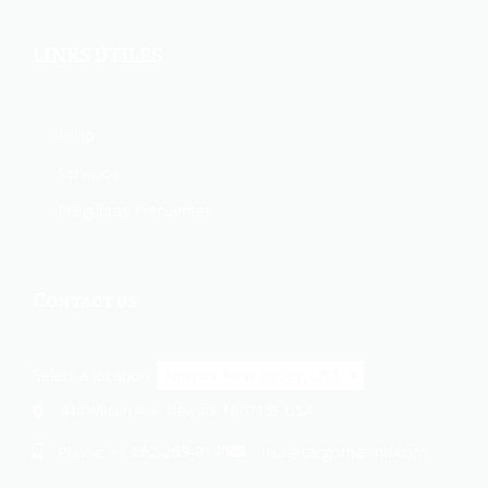
LINKS ÚTILES
Inicio
Servicios
Preguntas Frecuentes
Contact us
Select a location:
414 Wilson Ave, Newark, NJ 07105, USA
+1 862-269-9140
usa@cargomaxintl.com
Phone: