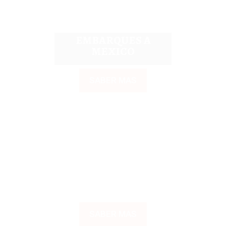
EMBARQUES A
MEXICO
SABER MAS
HACER NEGOCIOS EN
MEXICO
SABER MAS