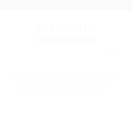
RASTREO DE
EMBARQUES
Rastree sus embarques en nuestra red, utilizando el número de reserva,
el número de contenedor o el número de (VIN) en el caso de vehículos.
Si tiene alguna pregunta sobre los resultados del seguimiento de su
envío, comuníquese con nuestro departamento de rastreo al:
tracking@cargomaxintl.com Tenga en cuenta que todas las fechas son
estimadas y pueden cambiar sin previo aviso