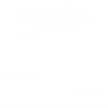
Termont Terminal
Schedule
Customer
Access
Customer Online Services
Web Cargo
Tracking
The Webcargo tracking tool allows to monitor the inventory of thei